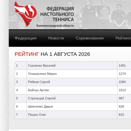
Федерация
Новости
Соревнования
Рейтинг
РЕЙТИНГ
НА 1 АВГУСТА 2026
1
Скаленко Василий
1401
2
Опанасенко Мирон
1274
3
Рябков Сергей
1084
4
Бойчук Артем
1013
5
Стрельцов Сергей
987
6
Шевченко Дарья
828
7
Пешко Олег
815