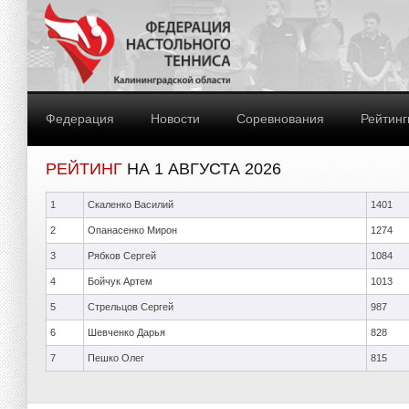
Федерация
Новости
Соревнования
Рейтинг
РЕЙТИНГ
НА 1 АВГУСТА 2026
1
Скаленко Василий
1401
2
Опанасенко Мирон
1274
3
Рябков Сергей
1084
4
Бойчук Артем
1013
5
Стрельцов Сергей
987
6
Шевченко Дарья
828
7
Пешко Олег
815