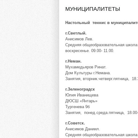
МУНИЦИПАЛИТЕТЫ
Настольный теннис в муниципалит
г.Светлый.
Анисимов Лев.
Средняя общеобразовательная школа 
воскресенье. 09.00- 11.00.
г.Неман.
Мухамедьяров Ринат.
Дом Культуры г.Немана.
Занятия, вторник.четверг.пятница, 18.
г.Зеленоградск
Юлия Иванищева
ДЮСШ «Янтарь»
Тургенева 9б
Занятия, понед.среда.пятница, 18.00-
г.Советск.
Анисимов Даниил.
Средняя общеобразовательная школа