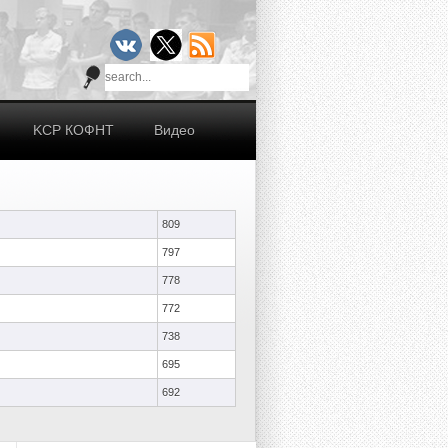
KCР КОФНТ
Видео
809
797
778
772
738
695
692