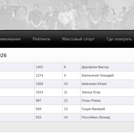
евнования
Рейтинги
Массовый спорт
Где поиграть
026
1401
8
Дорофеев Виктор
1274
9
Емельянов Геннадий
1084
10
Шевченко Юлия
1013
11
Зинчук Егор
987
12
Гечас Ромас
828
13
Гущин Валерий
815
14
Россейкин Леонид