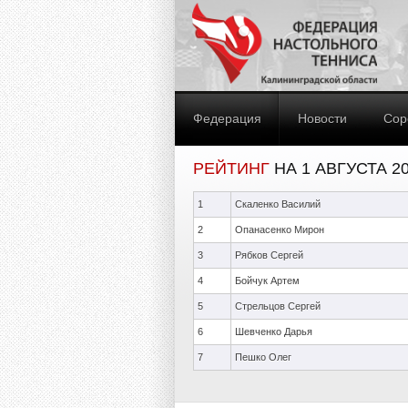
Федерация
Новости
Сор
РЕЙТИНГ
НА 1 АВГУСТА 2
1
Скаленко Василий
2
Опанасенко Мирон
3
Рябков Сергей
4
Бойчук Артем
5
Стрельцов Сергей
6
Шевченко Дарья
7
Пешко Олег