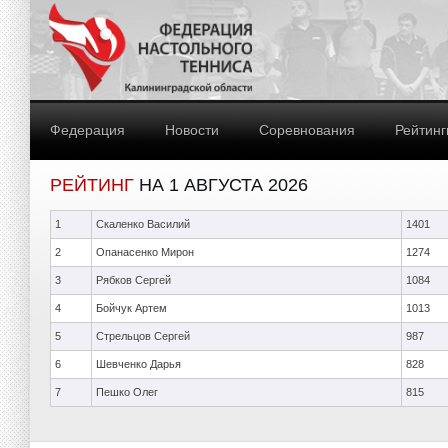
Федерация
Новости
Соревнования
Рейтинг
РЕЙТИНГ
НА 1 АВГУСТА 2026
1
Скаленко Василий
1401
2
Опанасенко Мирон
1274
3
Рябков Сергей
1084
4
Бойчук Артем
1013
5
Стрельцов Сергей
987
6
Шевченко Дарья
828
7
Пешко Олег
815