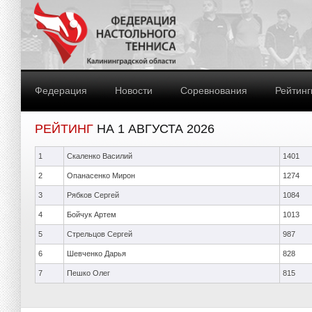
Федерация
Новости
Соревнования
Рейтинг
РЕЙТИНГ
НА 1 АВГУСТА 2026
1
Скаленко Василий
1401
2
Опанасенко Мирон
1274
3
Рябков Сергей
1084
4
Бойчук Артем
1013
5
Стрельцов Сергей
987
6
Шевченко Дарья
828
7
Пешко Олег
815