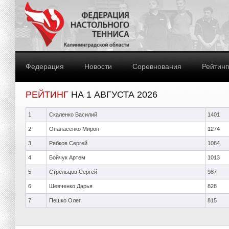
Федерация
Новости
Соревнования
Рейтинг
РЕЙТИНГ
НА 1 АВГУСТА 2026
1
Скаленко Василий
1401
2
Опанасенко Мирон
1274
3
Рябков Сергей
1084
4
Бойчук Артем
1013
5
Стрельцов Сергей
987
6
Шевченко Дарья
828
7
Пешко Олег
815