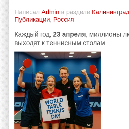
Написал
Admin
в разделе
Калининград
Публикации
,
Россия
Каждый год,
23 апреля
, миллионы л
выходят к теннисным столам