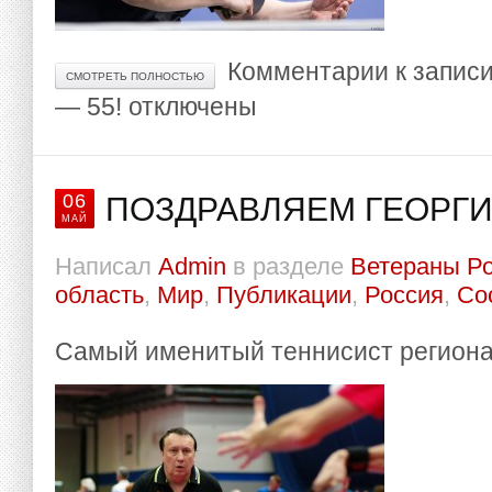
Комментарии
к запис
СМОТРЕТЬ ПОЛНОСТЬЮ
— 55!
отключены
06
ПОЗДРАВЛЯЕМ ГЕОРГИ
МАЙ
Написал
Admin
в разделе
Ветераны Р
область
,
Мир
,
Публикации
,
Россия
,
Со
Самый именитый теннисист региона