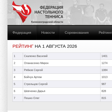
Федерация
Новости
Соревнования
Рейтинг
РЕЙТИНГ
НА 1 АВГУСТА 2026
1
Скаленко Василий
1401
2
Опанасенко Мирон
1274
3
Рябков Сергей
1084
4
Бойчук Артем
1013
5
Стрельцов Сергей
987
6
Шевченко Дарья
828
7
Пешко Олег
815