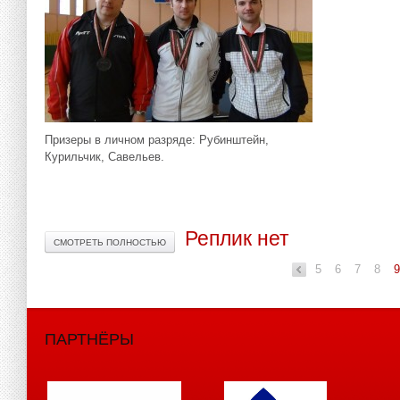
Призеры в личном разряде: Рубинштейн,
Курильчик, Савельев.
Реплик нет
СМОТРЕТЬ ПОЛНОСТЬЮ
5
6
«
7
8
ПАРТНЁРЫ