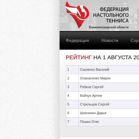
Федерация
Новости
Сор
РЕЙТИНГ
НА 1 АВГУСТА 2
1
Скаленко Василий
2
Опанасенко Мирон
3
Рябков Сергей
4
Бойчук Артем
5
Стрельцов Сергей
6
Шевченко Дарья
7
Пешко Олег