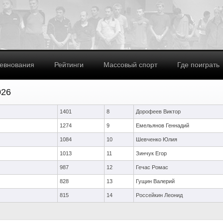
евнования
Рейтинги
Массовый спорт
Где поиграть
026
1401
8
Дорофеев Виктор
1274
9
Емельянов Геннадий
1084
10
Шевченко Юлия
1013
11
Зинчук Егор
987
12
Гечас Ромас
828
13
Гущин Валерий
815
14
Россейкин Леонид