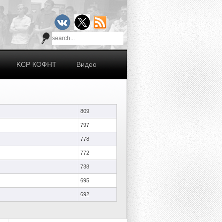
KCР КОФНТ
Видео
809
797
778
772
738
695
692