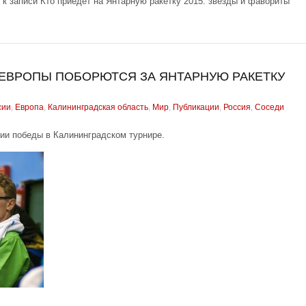
к записи Кто приедет на Янтарную ракетку 2015: звезды и фавориты
ЕВРОПЫ ПОБОРЮТСЯ ЗА ЯНТАРНУЮ РАКЕТКУ
сии
,
Европа
,
Калининградская область
,
Мир
,
Публикации
,
Россия
,
Соседи
ии победы в Калининградском турнире.