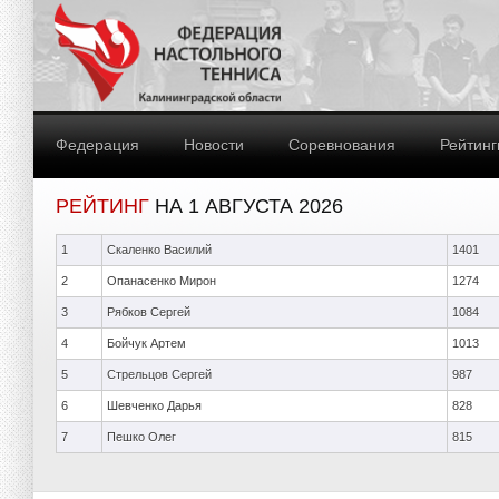
Федерация
Новости
Соревнования
Рейтинг
РЕЙТИНГ
НА 1 АВГУСТА 2026
1
Скаленко Василий
1401
2
Опанасенко Мирон
1274
3
Рябков Сергей
1084
4
Бойчук Артем
1013
5
Стрельцов Сергей
987
6
Шевченко Дарья
828
7
Пешко Олег
815