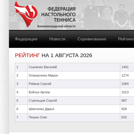
Федерация
Новости
Соревнования
Рейтинг
РЕЙТИНГ
НА 1 АВГУСТА 2026
1
Скаленко Василий
1401
2
Опанасенко Мирон
1274
3
Рябков Сергей
1084
4
Бойчук Артем
1013
5
Стрельцов Сергей
987
6
Шевченко Дарья
828
7
Пешко Олег
815