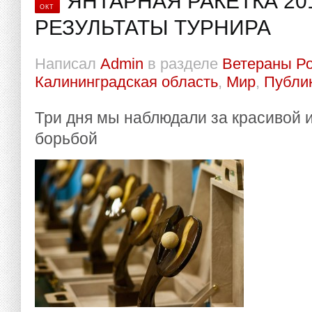
ЯНТАРНАЯ РАКЕТКА 201
ОКТ
РЕЗУЛЬТАТЫ ТУРНИРА
Написал
Admin
в разделе
Ветераны Р
Калининградская область
,
Мир
,
Публи
Три дня мы наблюдали за красивой 
борьбой