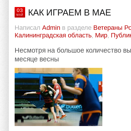
03
КАК ИГРАЕМ В МАЕ
МАЙ
Написал
Admin
в разделе
Ветераны Р
Калининградская область
,
Мир
,
Публи
Несмотря на большое количество в
месяце весны