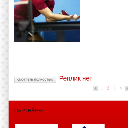
Реплик нет
СМОТРЕТЬ ПОЛНОСТЬЮ
1
2
«
3
4
ПАРТНЁРЫ