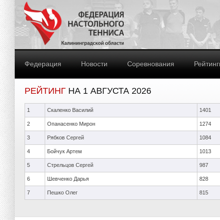
Федерация
Новости
Соревнования
Рейтинг
РЕЙТИНГ
НА 1 АВГУСТА 2026
1
Скаленко Василий
1401
2
Опанасенко Мирон
1274
3
Рябков Сергей
1084
4
Бойчук Артем
1013
5
Стрельцов Сергей
987
6
Шевченко Дарья
828
7
Пешко Олег
815