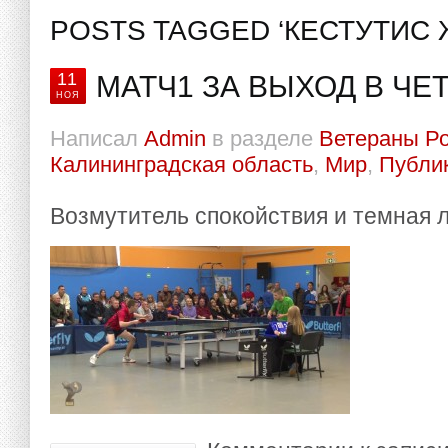
POSTS TAGGED ‘КЕСТУТИС
11
МАТЧ1 ЗА ВЫХОД В ЧЕ
НОЯ
Написал
Admin
в разделе
Ветераны Р
Калининградская область
,
Мир
,
Публи
Возмутитель спокойствия и темная 