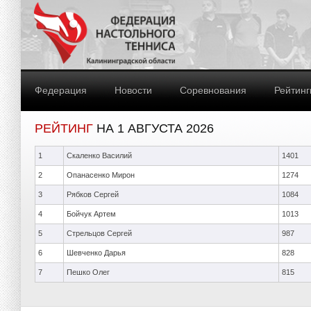
Федерация
Новости
Соревнования
Рейтинг
РЕЙТИНГ
НА 1 АВГУСТА 2026
1
Скаленко Василий
1401
2
Опанасенко Мирон
1274
3
Рябков Сергей
1084
4
Бойчук Артем
1013
5
Стрельцов Сергей
987
6
Шевченко Дарья
828
7
Пешко Олег
815