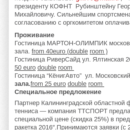
президенту КОФНТ Рубинштейну Гео
Михайловичу. Сильнейшим спортсмена
согласованию с оргкомитетом оплачив
Проживание
Гостиница МАРТОН-ОЛИМПИК московски
зала.
from
40
euro
(
double
room
)
Гостиница РиверСайд ул. Ялтинская 20
50
euro
double
room
Гостиница “КёнигАвто” ул. Московски
зала.
from
25
euro
double
room
Специальное предложение
Партнер Калининградской областной 
тенниса — компания ТТСПОРТ предлаг
специальной цене (скидка 25%) в пре
ракетка 2016″.Принимаются заявки (с 