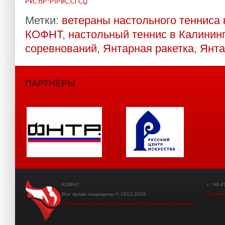
РќСЂР°РІРёС‚СЃСЏ
Метки:
ветераны настольного тенниса
КОФНТ
,
настольный теннис в Калинин
соревнований
,
Янтарная ракетка
,
Янта
ПАРТНЁРЫ
КОФНТ
т.: 98-41-3
Все права защищены © 2012-2026
tt.yant
Политика в области обработки персональных данных