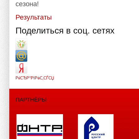
сезона!
Результаты
Поделиться в соц. сетях
РќСЂР°РІРёС‚СЃСЏ
ПАРТНЁРЫ