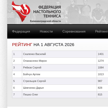
Федерация
Новости
Соревнования
Рейтинг
РЕЙТИНГ
НА 1 АВГУСТА 2026
1
Скаленко Василий
1401
2
Опанасенко Мирон
1274
3
Рябков Сергей
1084
4
Бойчук Артем
1013
5
Стрельцов Сергей
987
6
Шевченко Дарья
828
7
Пешко Олег
815