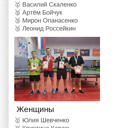
🥇 Василий Скаленко
🥈 Артём Бойчук
🥉 Мирон Опанасенко
🥉 Леонид Россейкин
Женщины
🥇 Юлия Шевченко