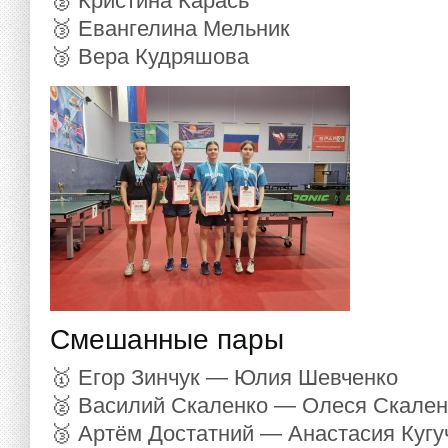
🥈 Кристина Карась
🥉 Евангелина Мельник
🥉 Вера Кудряшова
Смешанные пары
🥇 Егор Зинчук — Юлия Шевченко
🥈 Василий Скаленко — Олеся Скален
🥉 Артём Достатний — Анастасия Кугу