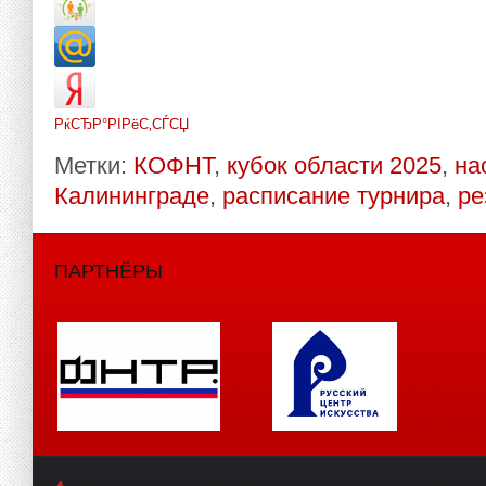
РќСЂР°РІРёС‚СЃСЏ
Метки:
КОФНТ
,
кубок области 2025
,
на
Калининграде
,
расписание турнира
,
ре
ПАРТНЁРЫ