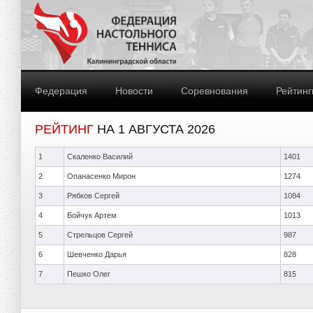
Федерация
Новости
Соревнования
Рейтинг
РЕЙТИНГ
НА 1 АВГУСТА 2026
1
Скаленко Василий
1401
2
Опанасенко Мирон
1274
3
Рябков Сергей
1084
4
Бойчук Артем
1013
5
Стрельцов Сергей
987
6
Шевченко Дарья
828
7
Пешко Олег
815