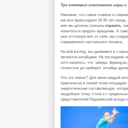
Три ключевых компонента игры и
Напомню, что самое главное в совре
как все происходило 20-30 лет наза
мяч мы должны сначала
отразить
, к
попытаться придать вращение. А сам
уже оттолкнув мяч от себя, мы следом
современного настольного тенниса.
На мой взгляд, мы движемся в сторон
являются китайцами. На последнем че
хотя казалось, что шведы, французы, 
точностью до наоборот, китайцы дале
Что это значит? Для меня каждый кит
практически в любой точке площадки
энергетическая составляющая, котор
неудобную точку стола и с предельно
представителей Поднебесной всегда п