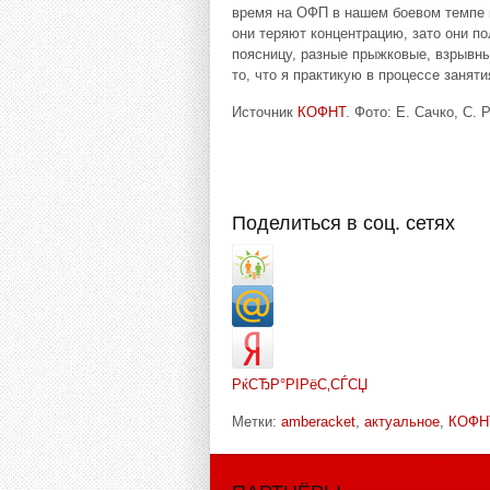
время на ОФП в нашем боевом темпе п
они теряют концентрацию, зато они п
поясницу, разные прыжковые, взрывны
то, что я практикую в процессе заняти
Источник
КОФНТ
. Фото: Е. Сачко, С. 
Поделиться в соц. сетях
РќСЂР°РІРёС‚СЃСЏ
Метки:
amberacket
,
актуальное
,
КОФН