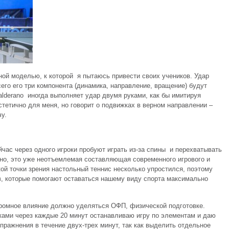
ной моделью, к которой я пытаюсь привести своих учеников. Удар
его его три компонента (динамика, направление, вращение) будут
lderano иногда выполняет удар двумя руками, как бы имитируя
стетично для меня, но говорит о подвижках в верном направлении –
у.
йчас через одного игроки пробуют играть из-за спины и перехватывать
ьно, это уже неотъемлемая составляющая современного игрового и
кой точки зрения настольный теннис несколько упростился, поэтому
в, которые помогают оставаться нашему виду спорта максимально
громное влияние должно уделяться ОФП, физической подготовке.
иками через каждые 20 минут останавливаю игру по элементам и даю
пражнения в течение двух-трех минут, так как выделить отдельное