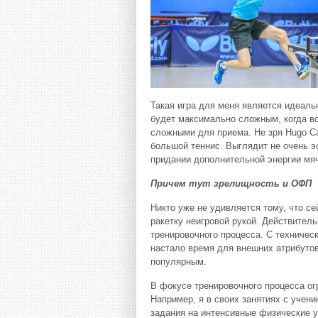
Такая игра для меня является идеаль
будет максимально сложным, когда вс
сложными для приема. Не зря Hugo Ca
большой теннис. Выглядит не очень э
придании дополнительной энергии мяч
Причем тут зрелищность и ОФП
Никто уже не удивляется тому, что се
ракетку неигровой рукой. Действител
тренировочного процесса. С техничес
настало время для внешних атрибуто
популярным.
В фокусе тренировочного процесса о
Например, я в своих занятиях с учен
задания на интенсивные физические у