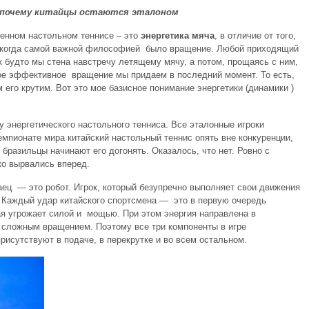
 почему китайцы остаются эталоном
менном настольном теннисе – это
энергетика мяча
, в отличие от того,
д, когда самой важной философией было вращение. Любой приходящий
ак будто мы стена навстречу летящему мячу, а потом, прощаясь с ним,
ое эффективное вращение мы придаем в последний момент. То есть,
 его крутим. Вот это мое базисное понимание энергетики (динамики )
у энергетического настольного тенниса. Все эталонные игроки
мпионате мира китайский настольный теннис опять вне конкуренции,
бразильцы начинают его догонять. Оказалось, что нет. Ровно с
ко вырвались вперед.
аец — это робот. Игрок, который безупречно выполняет свои движения
. Каждый удар китайского спортсмена — это в первую очередь
ая угрожает силой и мощью. При этом энергия направлена в
 сложным вращением. Поэтому все три компоненты в игре
рисутствуют в подаче, в перекрутке и во всем остальном.