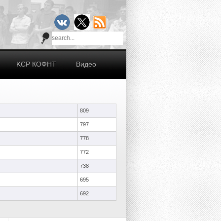
KCР КОФНТ
Видео
809
797
778
772
738
695
692