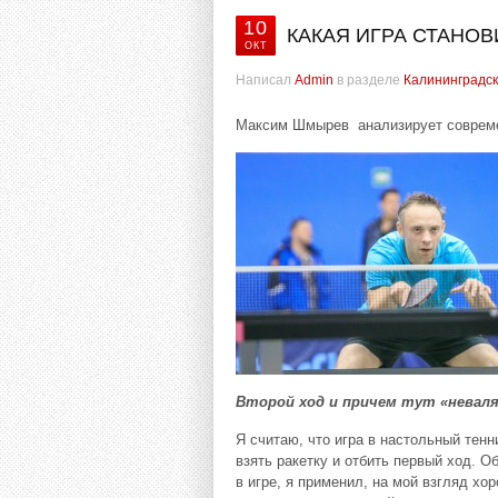
10
КАКАЯ ИГРА СТАНО
ОКТ
Написал
Admin
в разделе
Калининградск
Максим Шмырев анализирует соврем
Второй ход и причем тут «невал
Я считаю, что игра в настольный тенн
взять ракетку и отбить первый ход. 
в игре, я применил, на мой взгляд х