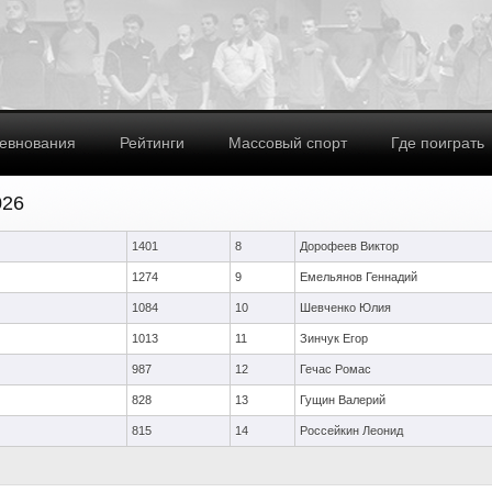
евнования
Рейтинги
Массовый спорт
Где поиграть
026
1401
8
Дорофеев Виктор
1274
9
Емельянов Геннадий
1084
10
Шевченко Юлия
1013
11
Зинчук Егор
987
12
Гечас Ромас
828
13
Гущин Валерий
815
14
Россейкин Леонид