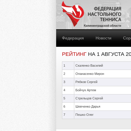
Федерация
Новости
Сор
РЕЙТИНГ
НА 1 АВГУСТА 2
1
Скаленко Василий
2
Опанасенко Мирон
3
Рябков Сергей
4
Бойчук Артем
5
Стрельцов Сергей
6
Шевченко Дарья
7
Пешко Олег