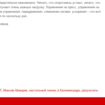
рактически невозможно. Ничего, что спортсмены устают, ничего, что
олучают очень важную нагрузку. Упражнения на пресс, упражнения на
е упражнения, передвижения, семенение ногами, ускорения – это всё
я по нескольку раз.
Рябков
Т
,
Максим Шмырев
,
настольный теннис в Калининграде
,
результаты