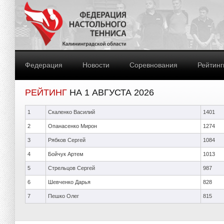
Федерация
Новости
Соревнования
Рейтинг
РЕЙТИНГ
НА 1 АВГУСТА 2026
1
Скаленко Василий
1401
2
Опанасенко Мирон
1274
3
Рябков Сергей
1084
4
Бойчук Артем
1013
5
Стрельцов Сергей
987
6
Шевченко Дарья
828
7
Пешко Олег
815