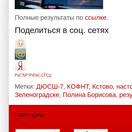
Полные результаты по
ссылке
.
Поделиться в соц. сетях
РќСЂР°РІРёС‚СЃСЏ
Метки:
ДЮСШ-7
,
КОФНТ
,
Кстово
,
наст
Зеленоградске
,
Полина Борисова
,
рез
ПАРТНЁРЫ