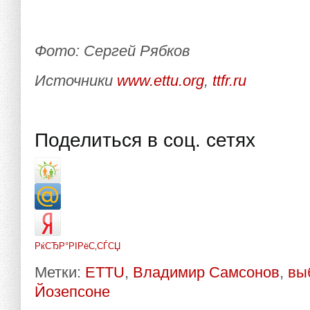
Фото: Сергей Рябков
Источники
www.ettu.org
,
ttfr.ru
Поделиться в соц. сетях
РќСЂР°РІРёС‚СЃСЏ
Метки:
ETTU
,
Владимир Самсонов
,
вы
Йозепсоне