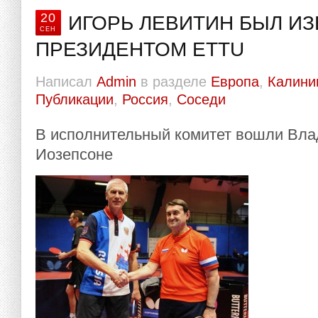
20
ИГОРЬ ЛЕВИТИН БЫЛ ИЗ
СЕН
ПРЕЗИДЕНТОМ ETTU
Написал
Admin
в разделе
Европа
,
Калини
Публикации
,
Россия
,
Соседи
В исполнительный комитет вошли Вла
Иозепсоне