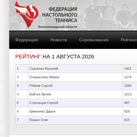
Федерация
Новости
Соревнования
Рейтинг
РЕЙТИНГ
НА 1 АВГУСТА 2026
1
Скаленко Василий
1401
2
Опанасенко Мирон
1274
3
Рябков Сергей
1084
4
Бойчук Артем
1013
5
Стрельцов Сергей
987
6
Шевченко Дарья
828
7
Пешко Олег
815