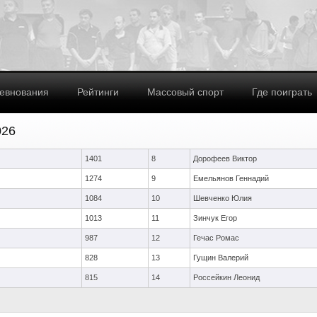
евнования
Рейтинги
Массовый спорт
Где поиграть
026
1401
8
Дорофеев Виктор
1274
9
Емельянов Геннадий
1084
10
Шевченко Юлия
1013
11
Зинчук Егор
987
12
Гечас Ромас
828
13
Гущин Валерий
815
14
Россейкин Леонид