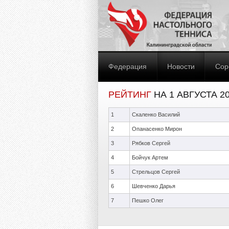
Федерация
Новости
Сор
РЕЙТИНГ
НА 1 АВГУСТА 2
1
Скаленко Василий
2
Опанасенко Мирон
3
Рябков Сергей
4
Бойчук Артем
5
Стрельцов Сергей
6
Шевченко Дарья
7
Пешко Олег