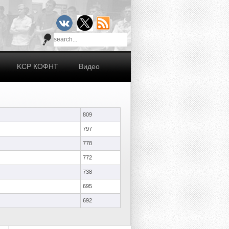
KCР КОФНТ
Видео
809
797
778
772
738
695
692