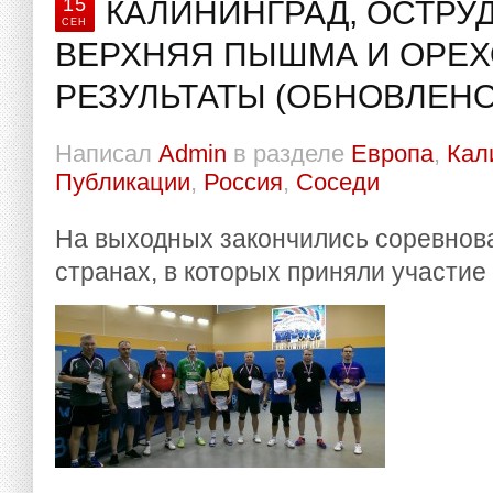
15
КАЛИНИНГРАД, ОСТРУД
СЕН
ВЕРХНЯЯ ПЫШМА И ОРЕХ
РЕЗУЛЬТАТЫ (ОБНОВЛЕНО
Написал
Admin
в разделе
Европа
,
Кал
Публикации
,
Россия
,
Соседи
На выходных закончились соревнова
странах, в которых приняли участи