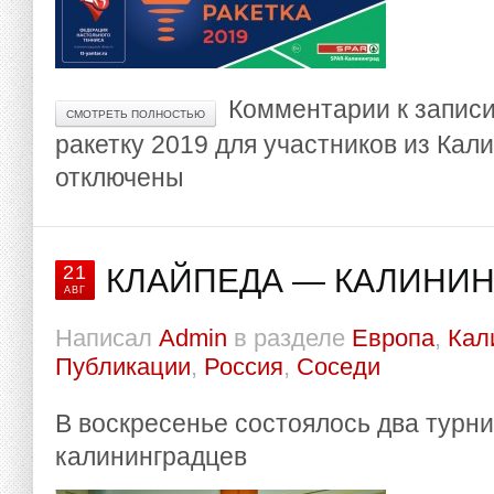
Комментарии
к запис
СМОТРЕТЬ ПОЛНОСТЬЮ
ракетку 2019 для участников из Кал
отключены
21
КЛАЙПЕДА — КАЛИНИН
АВГ
Написал
Admin
в разделе
Европа
,
Кал
Публикации
,
Россия
,
Соседи
В воскресенье состоялось два турн
калининградцев