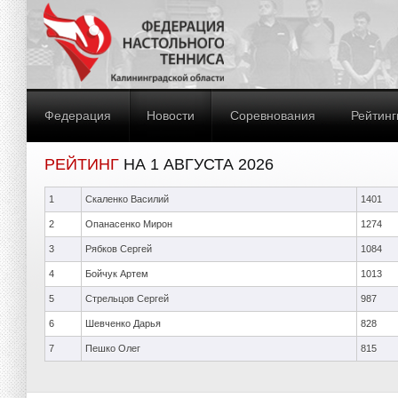
Федерация
Новости
Соревнования
Рейтинг
РЕЙТИНГ
НА 1 АВГУСТА 2026
1
Скаленко Василий
1401
2
Опанасенко Мирон
1274
3
Рябков Сергей
1084
4
Бойчук Артем
1013
5
Стрельцов Сергей
987
6
Шевченко Дарья
828
7
Пешко Олег
815