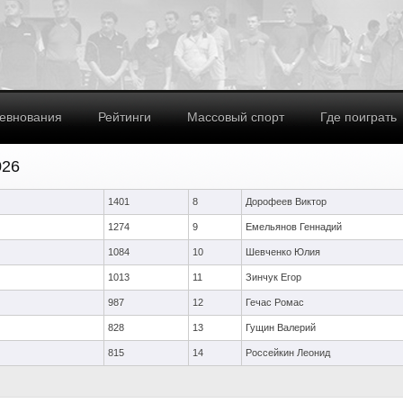
евнования
Рейтинги
Массовый спорт
Где поиграть
026
1401
8
Дорофеев Виктор
1274
9
Емельянов Геннадий
1084
10
Шевченко Юлия
1013
11
Зинчук Егор
987
12
Гечас Ромас
828
13
Гущин Валерий
815
14
Россейкин Леонид