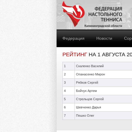
Федерация
Новости
Сор
РЕЙТИНГ
НА 1 АВГУСТА 2
1
Скаленко Василий
2
Опанасенко Мирон
3
Рябков Сергей
4
Бойчук Артем
5
Стрельцов Сергей
6
Шевченко Дарья
7
Пешко Олег