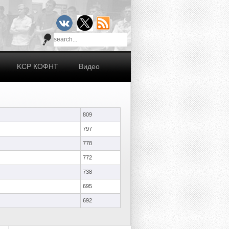
KCР КОФНТ
Видео
809
797
778
772
738
695
692