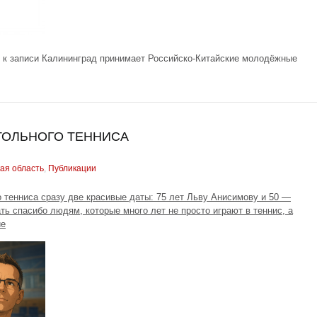
к записи Калининград принимает Российско-Китайские молодёжные
СТОЛЬНОГО ТЕННИСА
ая область
,
Публикации
о тенниса сразу две красивые даты: 75 лет Льву Анисимову и 50 —
ть спасибо людям, которые много лет не просто играют в теннис, а
ие