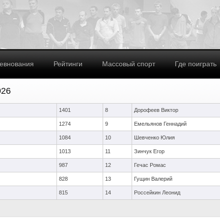
евнования
Рейтинги
Массовый спорт
Где поиграть
026
1401
8
Дорофеев Виктор
1274
9
Емельянов Геннадий
1084
10
Шевченко Юлия
1013
11
Зинчук Егор
987
12
Гечас Ромас
828
13
Гущин Валерий
815
14
Россейкин Леонид