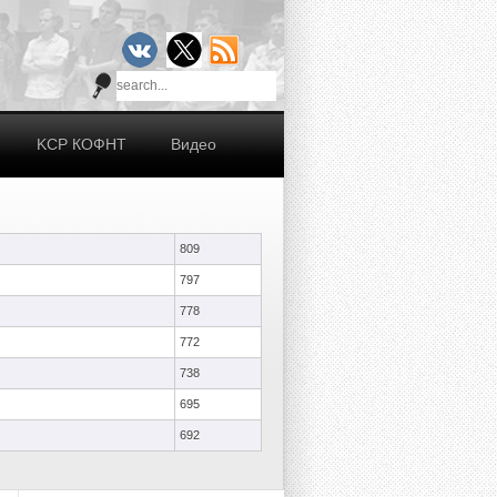
KCР КОФНТ
Видео
809
797
778
772
738
695
692