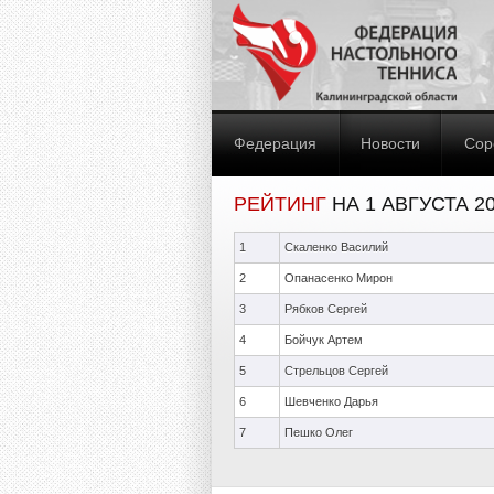
Федерация
Новости
Сор
РЕЙТИНГ
НА 1 АВГУСТА 2
1
Скаленко Василий
2
Опанасенко Мирон
3
Рябков Сергей
4
Бойчук Артем
5
Стрельцов Сергей
6
Шевченко Дарья
7
Пешко Олег