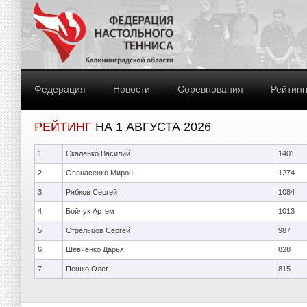
Федерация
Новости
Соревнования
Рейтинг
РЕЙТИНГ
НА 1 АВГУСТА 2026
1
Скаленко Василий
1401
2
Опанасенко Мирон
1274
3
Рябков Сергей
1084
4
Бойчук Артем
1013
5
Стрельцов Сергей
987
6
Шевченко Дарья
828
7
Пешко Олег
815