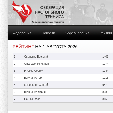
Федерация
Новости
Соревнования
Рейтинг
РЕЙТИНГ
НА 1 АВГУСТА 2026
1
Скаленко Василий
1401
2
Опанасенко Мирон
1274
3
Рябков Сергей
1084
4
Бойчук Артем
1013
5
Стрельцов Сергей
987
6
Шевченко Дарья
828
7
Пешко Олег
815