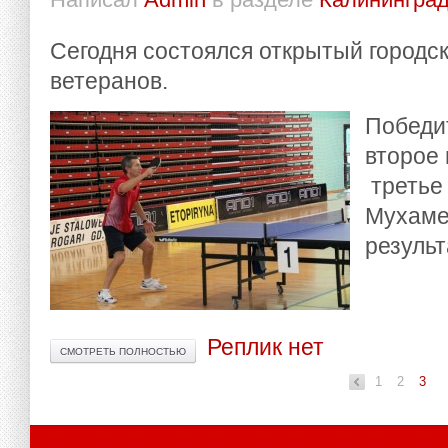
Написал
Admin
в разделе
Калининград
Сегодня состоялся открытый городс
ветеранов.
Победи
второе 
третье
Мухаме
резуль
Реплик нет
СМОТРЕТЬ ПОЛНОСТЬЮ
1
2
«
3