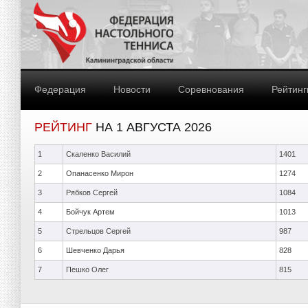
Федерация
Новости
Соревнования
Рейтинг
РЕЙТИНГ
НА 1 АВГУСТА 2026
1
Скаленко Василий
1401
2
Опанасенко Мирон
1274
3
Рябков Сергей
1084
4
Бойчук Артем
1013
5
Стрельцов Сергей
987
6
Шевченко Дарья
828
7
Пешко Олег
815