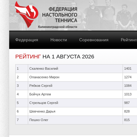
Федерация
Новости
Соревнования
Рейтинг
РЕЙТИНГ
НА 1 АВГУСТА 2026
1
Скаленко Василий
1401
2
Опанасенко Мирон
1274
3
Рябков Сергей
1084
4
Бойчук Артем
1013
5
Стрельцов Сергей
987
6
Шевченко Дарья
828
7
Пешко Олег
815