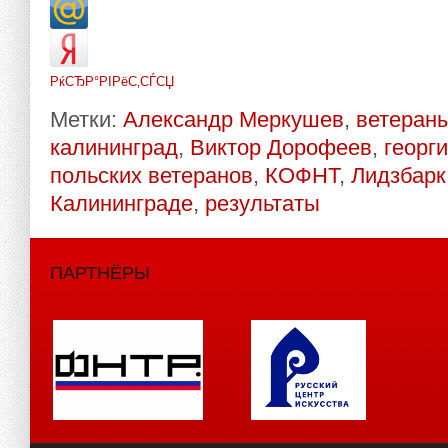
РќСЂР°РІРёС‚СЃСЏ
Метки:
Александр Меркушев
,
ветераны
калининград
,
Виктор Дорофеев
,
георг
польских ветеранов
,
КОФНТ
,
Лидзбарк
Калининграде
,
результаты
ПАРТНЁРЫ