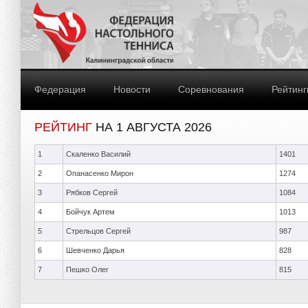
Федерация
Новости
Соревнования
Рейтинг
РЕЙТИНГ
НА 1 АВГУСТА 2026
1
Скаленко Василий
1401
2
Опанасенко Мирон
1274
3
Рябков Сергей
1084
4
Бойчук Артем
1013
5
Стрельцов Сергей
987
6
Шевченко Дарья
828
7
Пешко Олег
815