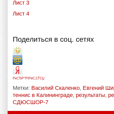
Лист 3
Лист 4
Поделиться в соц. сетях
РќСЂР°РІРёС‚СЃСЏ
Метки:
Василий Скаленко
,
Евгений Ш
теннис в Калининграде
,
результаты
,
ре
СДЮСШОР-7