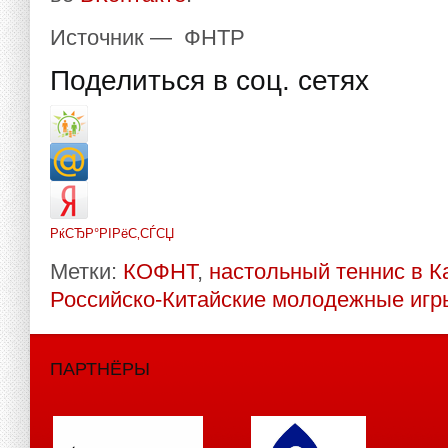
Источник — ФНТР
Поделиться в соц. сетях
РќСЂР°РІРёС‚СЃСЏ
Метки:
КОФНТ
,
настольный теннис в К
Российско-Китайские молодежные игр
ПАРТНЁРЫ