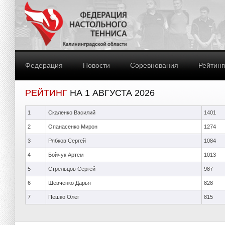
Федерация
Новости
Соревнования
Рейтинг
РЕЙТИНГ
НА 1 АВГУСТА 2026
1
Скаленко Василий
1401
2
Опанасенко Мирон
1274
3
Рябков Сергей
1084
4
Бойчук Артем
1013
5
Стрельцов Сергей
987
6
Шевченко Дарья
828
7
Пешко Олег
815