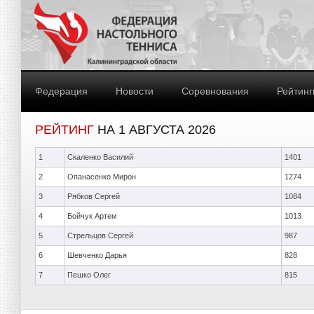
Федерация
Новости
Соревнования
Рейтинг
РЕЙТИНГ
НА 1 АВГУСТА 2026
1
Скаленко Василий
1401
2
Опанасенко Мирон
1274
3
Рябков Сергей
1084
4
Бойчук Артем
1013
5
Стрельцов Сергей
987
6
Шевченко Дарья
828
7
Пешко Олег
815