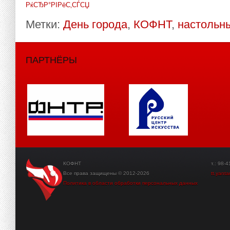
РќСЂР°РІРёС‚СЃСЏ
Метки:
День города
,
КОФНТ
,
настольн
ПАРТНЁРЫ
КОФНТ
т.: 98-41-3
Все права защищены © 2012-2026
tt.yant
Политика в области обработки персональных данных