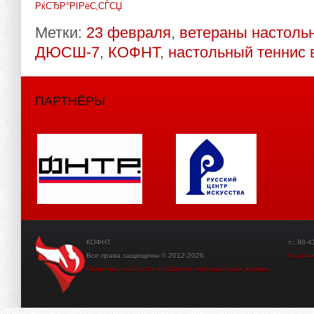
РќСЂР°РІРёС‚СЃСЏ
Метки:
23 февраля
,
ветераны настольн
ДЮСШ-7
,
КОФНТ
,
настольный теннис 
ПАРТНЁРЫ
КОФНТ
т.: 98-41-3
Все права защищены © 2012-2026
tt.yant
Политика в области обработки персональных данных