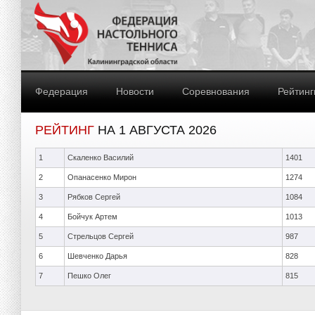
Федерация
Новости
Соревнования
Рейтинг
РЕЙТИНГ
НА 1 АВГУСТА 2026
1
Скаленко Василий
1401
2
Опанасенко Мирон
1274
3
Рябков Сергей
1084
4
Бойчук Артем
1013
5
Стрельцов Сергей
987
6
Шевченко Дарья
828
7
Пешко Олег
815