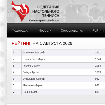
Федерация
Новости
Соревнования
Рейтинг
РЕЙТИНГ
НА 1 АВГУСТА 2026
1
Скаленко Василий
1401
2
Опанасенко Мирон
1274
3
Рябков Сергей
1084
4
Бойчук Артем
1013
5
Стрельцов Сергей
987
6
Шевченко Дарья
828
7
Пешко Олег
815