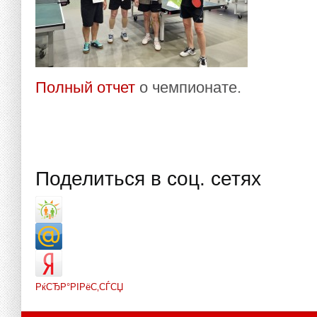
Полный отчет
о чемпионате.
Поделиться в соц. сетях
РќСЂР°РІРёС‚СЃСЏ