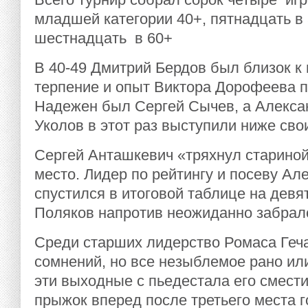
младшей категории 40+, пятнадцать в
шестнадцать в 60+
В 40-49 Дмитрий Бердов был близок к
терпение и опыт Виктора Дорофеева п
Надежен был Сергей Сычев, а Алекса
Уколов в этот раз выступили ниже сво
Сергей Анташкевич «тряхнул стариной»
место. Лидер по рейтингу и посеву Ал
спустился в итоговой таблице на девя
Поляков напротив неожиданно забралс
Среди старших лидерство Ромаса Геч
сомнений, но все незыблемое рано или
эти выходные с пьедестала его смест
прыжок вперед после третьего места г