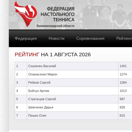
Федерация
Новости
Соревнования
Рейтинг
РЕЙТИНГ
НА 1 АВГУСТА 2026
1
Скаленко Василий
1401
2
Опанасенко Мирон
1274
3
Рябков Сергей
1084
4
Бойчук Артем
1013
5
Стрельцов Сергей
987
6
Шевченко Дарья
828
7
Пешко Олег
815