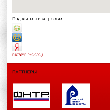
Поделиться в соц. сетях
РќСЂР°РІРёС‚СЃСЏ
ПАРТНЁРЫ