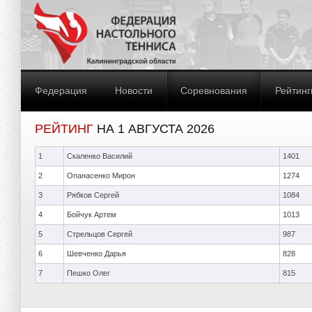
Федерация
Новости
Соревнования
Рейтинг
РЕЙТИНГ
НА 1 АВГУСТА 2026
1
Скаленко Василий
1401
2
Опанасенко Мирон
1274
3
Рябков Сергей
1084
4
Бойчук Артем
1013
5
Стрельцов Сергей
987
6
Шевченко Дарья
828
7
Пешко Олег
815